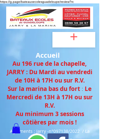
https://g.page/bateauxecolesguadeloupe/review?rc
Accueil
Au 196 rue de la chapelle,
JAR
RY :
Du Mardi au vendredi
de 10H à 17H
ou sur
R.V.
Sur la marina bas du fort
:
Le
Mercredi de
13H à 17H ou sur
R.V.
Au minimum 3 sessions
côtières
par mois !
Agréments : Jarry -n°097138/2022 / La