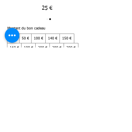
25 €
Montant du bon cadeau
25 €
50 €
100 €
140 €
150 €
160 €
190 €
200 €
289 €
300 €
389 €
400 €
489 €
790 €
Quantité
Acheter