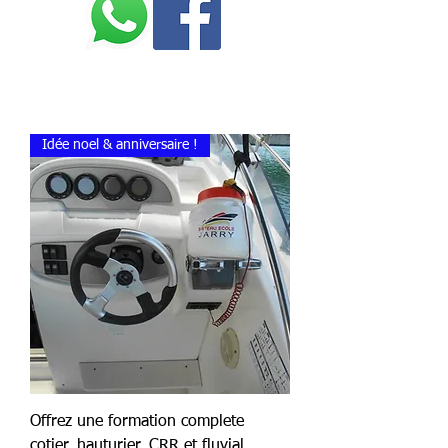
marina -
n°097142/202
Idée noel & anniversaire !
Offrez une formation complete
cotier, hauturier, CRR et fluvial