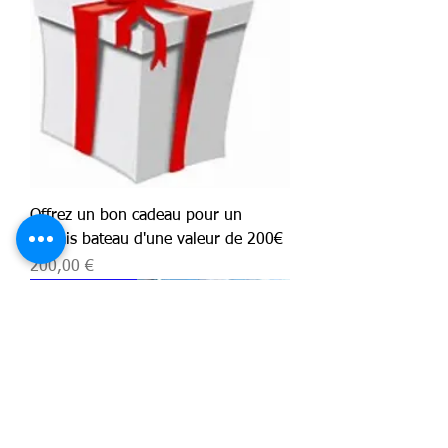
Offrez un bon cadeau pour un
permis bateau d'une valeur de 200€
Prix
200,00 €
Idée cadeau !