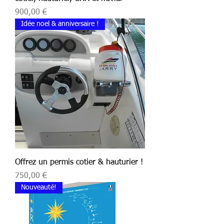
Prix
900,00 €
Idée noel & anniversaire !
Offrez un permis cotier & hauturier !
Prix
750,00 €
Nouveauté!