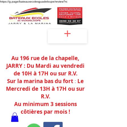
https://g.page/bateauxecolesguadeloupe/review?rc
Accueil
Au 196 rue de la chapelle,
JAR
RY :
Du Mardi au vendredi
de 10H à 17H
ou sur
R.V.
Sur la marina bas du fort
:
Le
Mercredi de
13H à 17H ou sur
R.V.
Au minimum 3 sessions
côtières
par mois !
Agréments : Jarry -n°097138/2022 / La