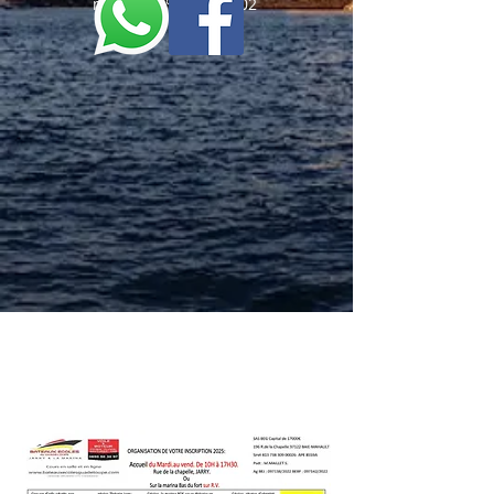
marina -
n°097142/202