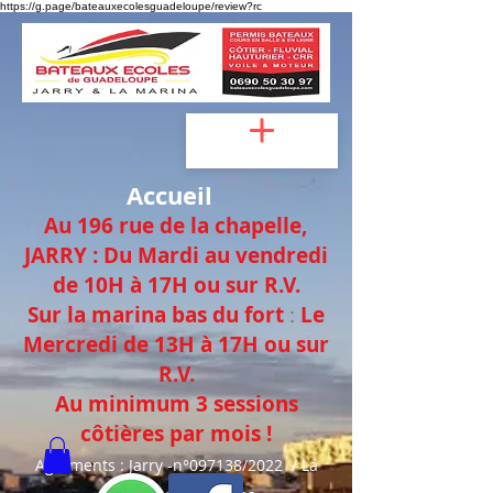
https://g.page/bateauxecolesguadeloupe/review?rc
Accueil
Au 196 rue de la chapelle,
JAR
RY :
Du Mardi au vendredi
de 10H à 17H
ou sur
R.V.
Sur la marina bas du fort
:
Le
Mercredi de
13H à 17H ou sur
R.V.
Au minimum 3 sessions
côtières
par mois !
Agréments : Jarry -n°097138/2022 / La