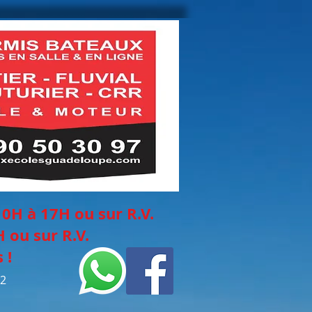
10H à 17H
ou sur
R.V.
 ou sur R.V.
 !
02