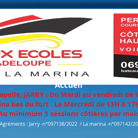
Accueil
apelle, JAR
RY :
Du Mardi au vendredi de 
ina bas du fort
Le Mercredi de
13H à 17H
:
Au minimum 3 sessions
côtières
par mois
Agréments : Jarry -n°097138/2022 / La marina -
n°097142/2