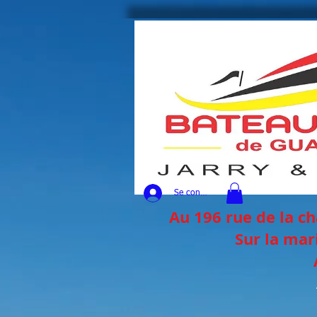
https://g.page/bateauxecolesguadeloupe/review?rc
Se connecter
Au 196 rue de la ch
Sur la mar