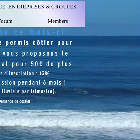
CE, ENTREPRISES & GROUPES
Forum
Members
on ce mois-ci
:
re permis
côtier
pour
 vous proposons le
ial
pour 50€ de plus
s d'inscription : 138€
ession pendant 6 mois !
 fluviale par trimestre).
Demande de dossier