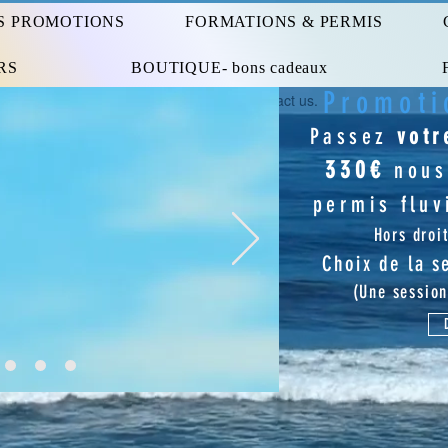
S PROMOTIONS
FORMATIONS & PERMIS
Widget Didn’t Load
Check your internet and refresh
RS
BOUTIQUE- bons cadeaux
this page.
Promoti
If that doesn’t work, contact us.
Passez
vot
330€
nous
permis
fluv
Hors droit
Choix de la s
(Une session