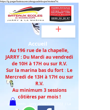
https://g.page/bateauxecolesguadeloupe/review?rc
Accueil
Au 196 rue de la chapelle,
JAR
RY :
Du Mardi au vendredi
de 10H à 17H
ou sur
R.V.
Sur la marina bas du fort
:
Le
Mercredi de
13H à 17H ou sur
R.V.
Au minimum 3 sessions
côtières
par mois !
Agréments : Jarry -n°097138/2022 / La