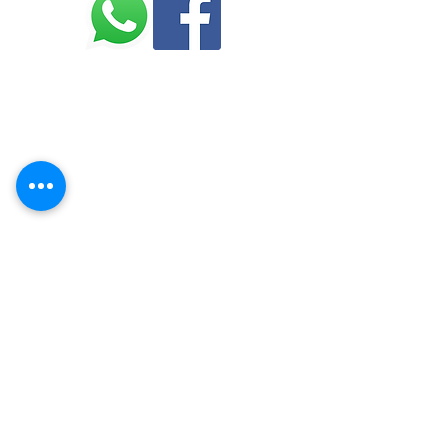
marina -
n°097142/202
© 2023 par Conseils Stratégiques. Créé
avec
Wix.com