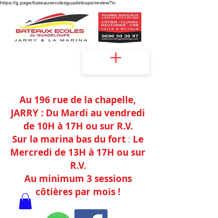
https://g.page/bateauxecolesguadeloupe/review?rc
Accueil
Au 196 rue de la chapelle,
JAR
RY :
Du Mardi au vendredi
de 10H à 17H
ou sur
R.V.
Sur la marina bas du fort
:
Le
Mercredi de
13H à 17H ou sur
R.V.
Au minimum 3 sessions
côtières
par mois !
Agréments : Jarry -n°097138/2022 / La