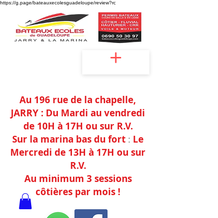
https://g.page/bateauxecolesguadeloupe/review?rc
Accueil
Au 196 rue de la chapelle,
JAR
RY :
Du Mardi au vendredi
de 10H à 17H
ou sur
R.V.
Sur la marina bas du fort
:
Le
Mercredi de
13H à 17H ou sur
R.V.
Au minimum 3 sessions
côtières
par mois !
Agréments : Jarry -n°097138/2022 / La