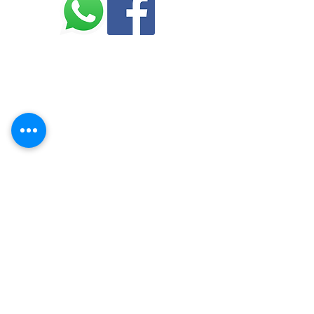
marina -
n°097142/202
© 2023 par Conseils Stratégiques. Créé
avec
Wix.com