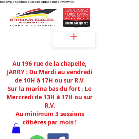
https://g.page/bateauxecolesguadeloupe/review?rc
Accueil
Au 196 rue de la chapelle,
JAR
RY :
Du Mardi au vendredi
de 10H à 17H
ou sur
R.V.
Sur la marina bas du fort
:
Le
Mercredi de
13H à 17H ou sur
R.V.
Au minimum 3 sessions
côtières
par mois !
Agréments : Jarry -n°097138/2022 / La