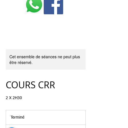
marina -
n°097142/202
Cet ensemble de séances ne peut plus
être réservé.
COURS CRR
2 X 2H30
Terminé
T
e