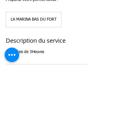
LA MARINA BAS DU FORT
Description du service
2 séances de 3Heures
Coordonnées
Marina Bas-du-Fort (Pointe-à-Pitre/Le Gosier),
Route du Bas du Fort, Pointe-à-Pitre,
Guadeloupe