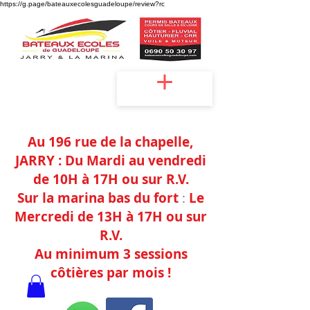
https://g.page/bateauxecolesguadeloupe/review?rc
Accueil
Au 196 rue de la chapelle,
JAR
RY :
Du Mardi au vendredi
de 10H à 17H
ou sur
R.V.
Sur la marina bas du fort
:
Le
Mercredi de
13H à 17H ou sur
R.V.
Au minimum 3 sessions
côtières
par mois !
Agréments : Jarry -n°097138/2022 / La